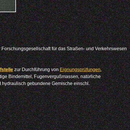
er Forschungsgesellschaft für das Straßen- und Verkehrswesen
stelle
zur Durchführung von
Eignungsprüfungen
,
ige Bindemittel, Fugenvergußmassen, natürliche
und hydraulisch gebundene Gemische einschl.